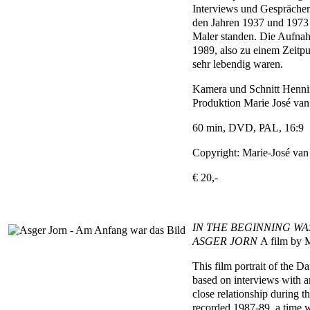
Interviews und Gesprächen
den Jahren 1937 und 1973
Maler standen. Die Aufna
1989, also zu einem Zeitpu
sehr lebendig waren.
Kamera und Schnitt Henni
Produktion Marie José van
60 min, DVD, PAL, 16:9
Copyright: Marie-José van
€ 20,-
IN THE BEGINNING WA
ASGER JORN
A film by 
This film portrait of the D
based on interviews with a
close relationship during 
recorded 1987-89, a time w